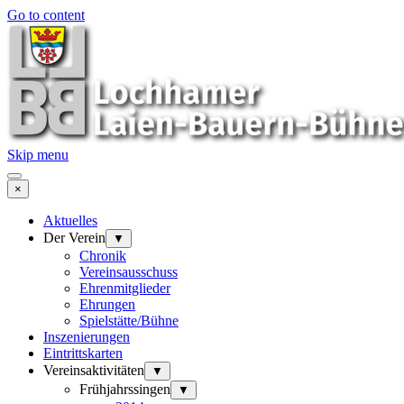
Go to content
Skip menu
×
Aktuelles
Der Verein
▼
Chronik
Vereinsausschuss
Ehrenmitglieder
Ehrungen
Spielstätte/Bühne
Inszenierungen
Eintrittskarten
Vereinsaktivitäten
▼
Frühjahrssingen
▼