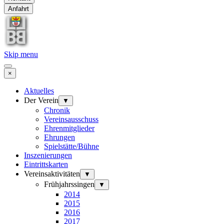
Anfahrt
Skip menu
×
Aktuelles
Der Verein
▼
Chronik
Vereinsausschuss
Ehrenmitglieder
Ehrungen
Spielstätte/Bühne
Inszenierungen
Eintrittskarten
Vereinsaktivitäten
▼
Frühjahrssingen
▼
2014
2015
2016
2017